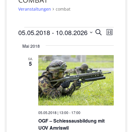
Veranstaltungen
combat
Veranstaltungen
Veranstaltun
Veranst
05.05.2018
 - 
10.08.2026
Suche
Liste
Suche
Ansicht
Datum
und
Navigat
Mai 2018
wählen.
Ansichten,
Navigation
SA.
5
05.05.2018 | 13:00
-
17:00
OGF – Schiessausbildung mit
UOV Amriswil