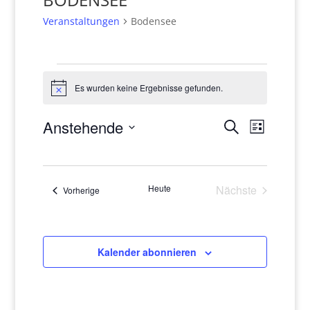
Veranstaltungen
Bodensee
Veranstaltungen
Es wurden keine Ergebnisse gefunden.
Hinweis
Veranstaltun
Veranst
Anstehende
Suche
Liste
Suche
Ansicht
Datum
und
Navigat
wählen.
Ansichten,
Navigation
Heute
Nächste
Veranstaltungen
Vorherige
Veranstaltung
Kalender abonnieren