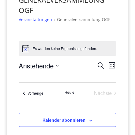
OGF
Veranstaltungen
Generalversammlung OGF
Veranstaltungen
Es wurden keine Ergebnisse gefunden.
Hinweis
Veranstaltun
Veranst
Anstehende
Suche
Liste
Suche
Ansicht
Datum
und
Navigat
wählen.
Ansichten,
Navigation
Heute
Nächste
Veranstaltungen
Vorherige
Veranstaltung
Kalender abonnieren