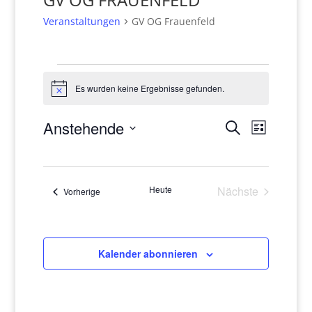
Veranstaltungen
GV OG Frauenfeld
Veranstaltungen
Es wurden keine Ergebnisse gefunden.
Hinweis
Veranstaltun
Veranst
Anstehende
Suche
Liste
Suche
Ansicht
Datum
und
Navigat
wählen.
Ansichten,
Navigation
Heute
Nächste
Veranstaltungen
Vorherige
Veranstaltung
Kalender abonnieren