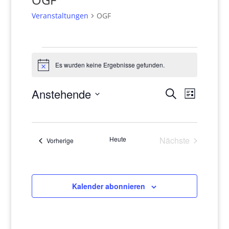
Veranstaltungen
OGF
Veranstaltungen
Es wurden keine Ergebnisse gefunden.
Hinweis
Veranstaltun
Veranst
Anstehende
Suche
Liste
Suche
Ansicht
Datum
und
Navigat
wählen.
Ansichten,
Navigation
Heute
Nächste
Veranstaltungen
Vorherige
Veranstaltung
Kalender abonnieren