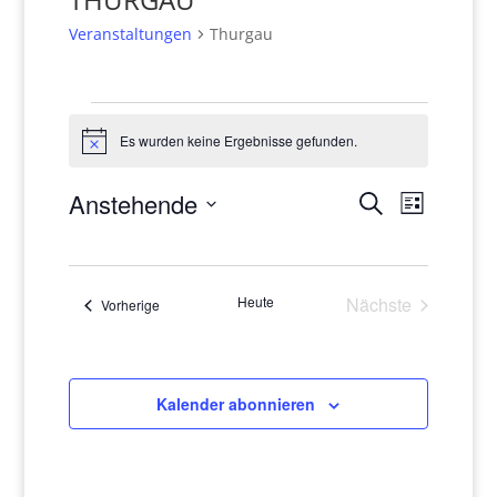
Veranstaltungen
Thurgau
Veranstaltungen
Es wurden keine Ergebnisse gefunden.
Hinweis
Veranstaltun
Veranst
Anstehende
Suche
Liste
Suche
Ansicht
Datum
und
Navigat
wählen.
Ansichten,
Navigation
Heute
Nächste
Veranstaltungen
Vorherige
Veranstaltung
Kalender abonnieren